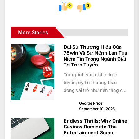
0
0
More Stories
Đại Sứ Thương Hiệu Của
78win Và Sứ Mệnh Lan Tỏa
Niềm Tin Trong Ngành Giải
Trí Trực Tuyến
Trong lĩnh vực giải trí trực
tuyến, uy tín thương hiệu
đóng vai trò như nền tảng cốt
lõi để...
George Price
September 10, 2025
Endless Thrills: Why Online
Casinos Dominate The
Entertainment Scene