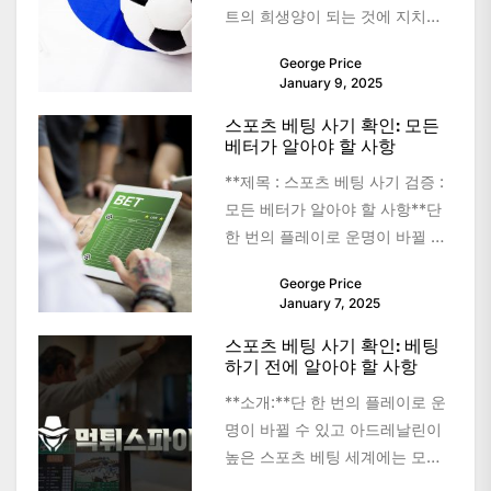
트의 희생양이 되는 것에 지치셨
습니까? 철저한 스포츠 베팅 사이
George Price
트 검증의 중요성을 이해하여...
January 9, 2025
스포츠 베팅 사기 확인: 모든
베터가 알아야 할 사항
**제목 : 스포츠 베팅 사기 검증 :
모든 베터가 알아야 할 사항**단
한 번의 플레이로 운명이 바뀔 수
있는 신나는...
George Price
January 7, 2025
스포츠 베팅 사기 확인: 베팅
하기 전에 알아야 할 사항
**소개:**단 한 번의 플레이로 운
명이 바뀔 수 있고 아드레날린이
높은 스포츠 베팅 세계에는 모든
베팅자가 탐색해야 하는 어두운