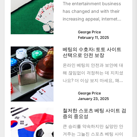
The entertainment business
has changed and with their
increasing appeal, internet
casinos are now a preferred
George Price
alternative for both casual...
February 11, 2025
베팅의 수호자: 토토 사이트
선택으로 안전 보장
온라인 베팅의 안전과 보안에 대
해 끊임없이 걱정하는 데 지치셨
나요? 더 이상 보지 마세요, 왜냐
하면 우리는 당신을 위한 궁극적
George Price
인 해결책을 가지고...
January 23, 2025
철저한 스포츠 베팅 사이트 검
증의 중요성
큰 승리를 약속하지만 실망만 안
겨주는 그늘진 스포츠 베팅 사이