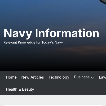
Skip
to
the
content
Navy Information
Relevant Knowledge for Today's Navy
Business
Home
New Articles
Technology
La
Health & Beauty