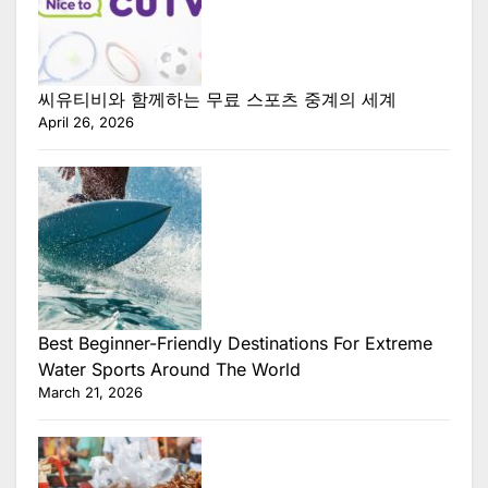
씨유티비와 함께하는 무료 스포츠 중계의 세계
April 26, 2026
Best Beginner-Friendly Destinations For Extreme
Water Sports Around The World
March 21, 2026