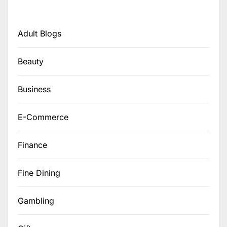
Adult Blogs
Beauty
Business
E-Commerce
Finance
Fine Dining
Gambling