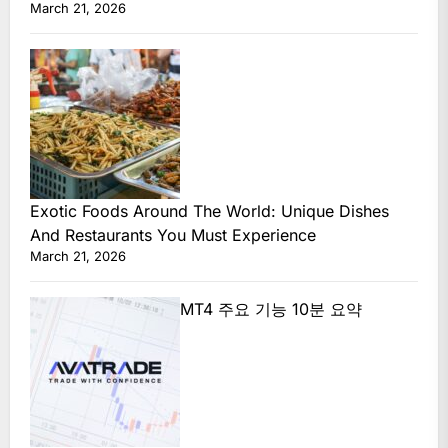
March 21, 2026
Exotic Foods Around The World: Unique Dishes
And Restaurants You Must Experience
March 21, 2026
MT4 주요 기능 10분 요약