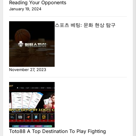
Reading Your Opponents
January 19, 2024
스포츠 베팅: 문화 현상 탐구
November 27, 2023
Toto88 A Top Destination To Play Fighting