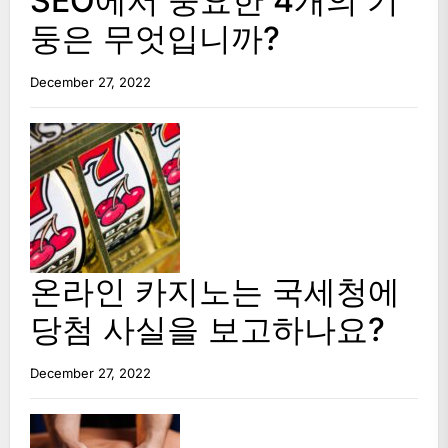
SEO에서 중요한 4개의 기
둥은 무엇입니까?
December 27, 2022
온라인 카지노는 국세청에
당첨 사실을 보고하나요?
December 27, 2022