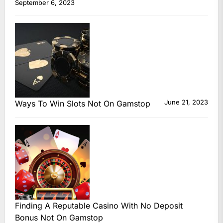
September 6, 2023
June 21, 2023
Ways To Win Slots Not On Gamstop
Finding A Reputable Casino With No Deposit
Bonus Not On Gamstop