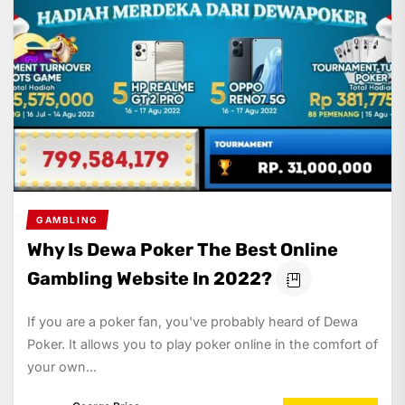
GAMBLING
Why Is Dewa Poker The Best Online
Gambling Website In 2022?
If you are a poker fan, you've probably heard of Dewa
Poker. It allows you to play poker online in the comfort of
your own...