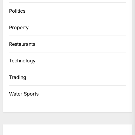
Politics
Property
Restaurants
Technology
Trading
Water Sports