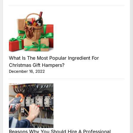
What Is The Most Popular Ingredient For
Christmas Gift Hampers?
December 16, 2022
Reasons Why You Should Hire A Professional