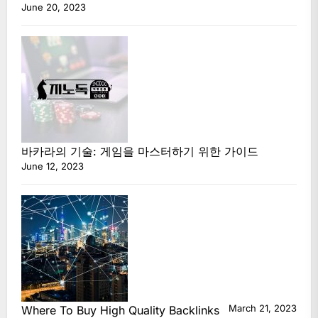
June 20, 2023
바카라의 기술: 게임을 마스터하기 위한 가이드
June 12, 2023
March 21, 2023
Where To Buy High Quality Backlinks