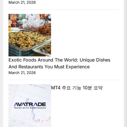
March 21, 2026
Exotic Foods Around The World: Unique Dishes
And Restaurants You Must Experience
March 21, 2026
MT4 주요 기능 10분 요약