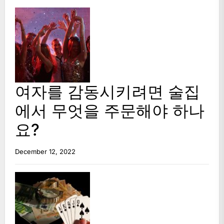
여자를 감동시키려면 술집
에서 무엇을 주문해야 하나
요?
December 12, 2022