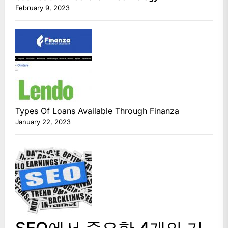
February 9, 2023
Types Of Loans Available Through Finanza
January 22, 2023