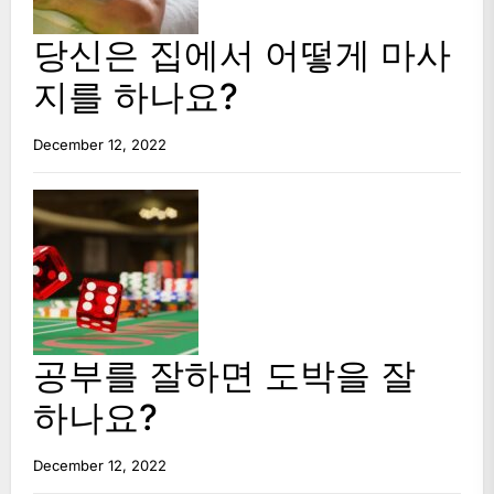
당신은 집에서 어떻게 마사
지를 하나요?
December 12, 2022
공부를 잘하면 도박을 잘
하나요?
December 12, 2022