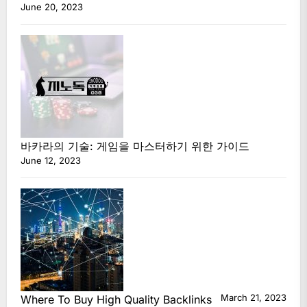
June 20, 2023
바카라의 기술: 게임을 마스터하기 위한 가이드
June 12, 2023
March 21, 2023
Where To Buy High Quality Backlinks