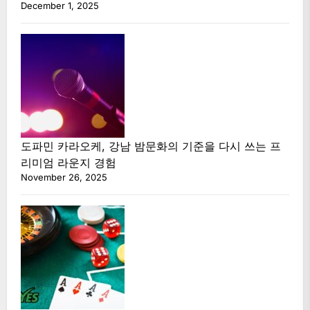
December 1, 2025
도파민 카라오케, 강남 밤문화의 기준을 다시 쓰는 프
리미엄 라운지 경험
November 26, 2025