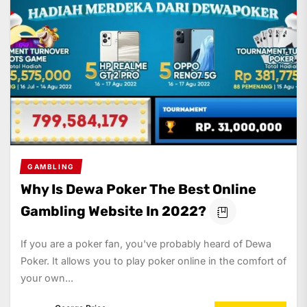
GAMBLING
Why Is Dewa Poker The Best Online
Gambling Website In 2022?
If you are a poker fan, you've probably heard of Dewa
Poker. It allows you to play poker online in the comfort of
your own...