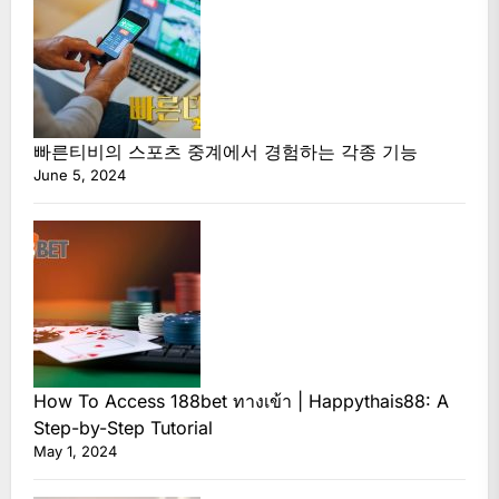
빠른티비의 스포츠 중계에서 경험하는 각종 기능
June 5, 2024
How To Access 188bet ทางเข้า | Happythais88: A
Step-by-Step Tutorial
May 1, 2024