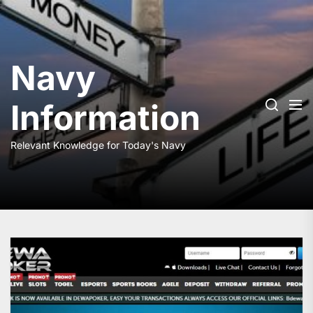
Skip
to
the
content
Navy
Information
Relevant Knowledge for Today's Navy