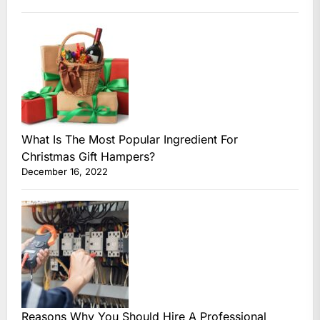
What Is The Most Popular Ingredient For
Christmas Gift Hampers?
December 16, 2022
Reasons Why You Should Hire A Professional