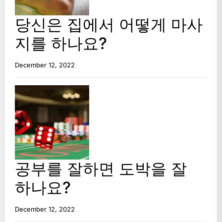
당신은 집에서 어떻게 마사
지를 하나요?
December 12, 2022
공부를 잘하면 도박을 잘
하나요?
December 12, 2022