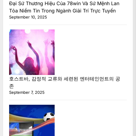
Đại Sứ Thương Hiệu Của 78win Và Sứ Mệnh Lan
Tỏa Niềm Tin Trong Ngành Giải Trí Trực Tuyến
September 10, 2025
호스트바, 감정적 교류와 세련된 엔터테인먼트의 공
존
September 7, 2025