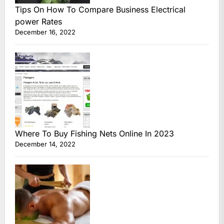
Tips On How To Compare Business Electrical
power Rates
December 16, 2022
Where To Buy Fishing Nets Online In 2023
December 14, 2022