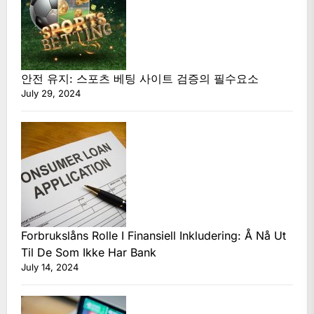
안전 유지: 스포츠 베팅 사이트 검증의 필수요소
July 29, 2024
Forbrukslåns Rolle I Finansiell Inkludering: Å Nå Ut
Til De Som Ikke Har Bank
July 14, 2024