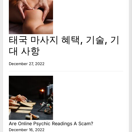
태국 마사지 혜택, 기술, 기
대 사항
December 27, 2022
Are Online Psychic Readings A Scam?
December 16, 2022