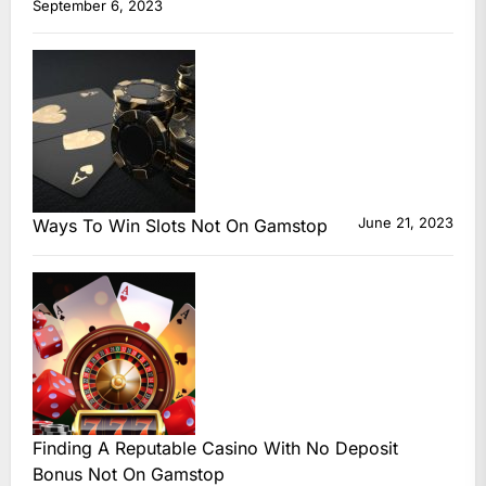
September 6, 2023
June 21, 2023
Ways To Win Slots Not On Gamstop
Finding A Reputable Casino With No Deposit
Bonus Not On Gamstop