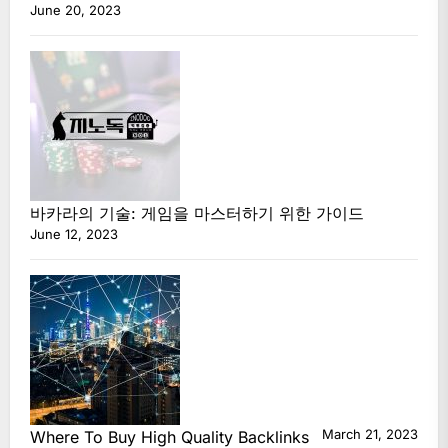
June 20, 2023
바카라의 기술: 게임을 마스터하기 위한 가이드
June 12, 2023
March 21, 2023
Where To Buy High Quality Backlinks