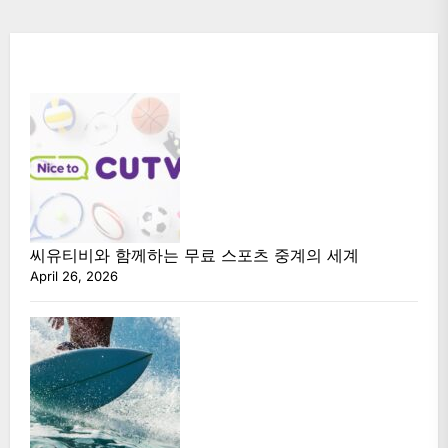
씨유티비와 함께하는 무료 스포츠 중계의 세계
April 26, 2026