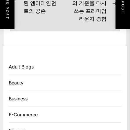
PREVIOUS POST
NEXT POST
Previous
된 엔터테인먼
의 기준을 다시
Next
post:
트의 공존
쓰는 프리미엄
post:
라운지 경험
Adult Blogs
Beauty
Business
E-Commerce