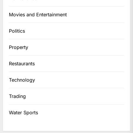
Movies and Entertainment
Politics
Property
Restaurants
Technology
Trading
Water Sports