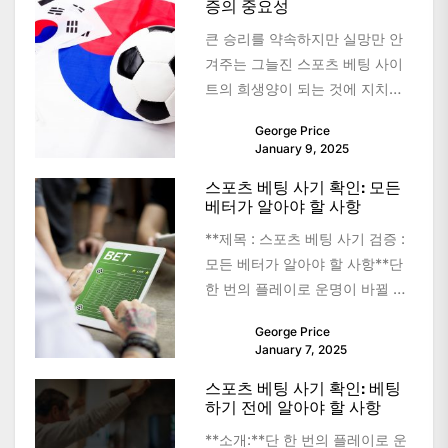
증의 중요성
큰 승리를 약속하지만 실망만 안
겨주는 그늘진 스포츠 베팅 사이
트의 희생양이 되는 것에 지치셨
습니까? 철저한 스포츠 베팅 사이
George Price
트 검증의 중요성을 이해하여...
January 9, 2025
스포츠 베팅 사기 확인: 모든
베터가 알아야 할 사항
**제목 : 스포츠 베팅 사기 검증 :
모든 베터가 알아야 할 사항**단
한 번의 플레이로 운명이 바뀔 수
있는 신나는...
George Price
January 7, 2025
스포츠 베팅 사기 확인: 베팅
하기 전에 알아야 할 사항
**소개:**단 한 번의 플레이로 운