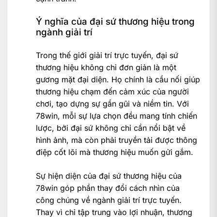
Ý nghĩa của đại sứ thương hiệu trong
ngành giải trí
Trong thế giới giải trí trực tuyến, đại sứ
thương hiệu không chỉ đơn giản là một
gương mặt đại diện. Họ chính là cầu nối giúp
thương hiệu chạm đến cảm xúc của người
chơi, tạo dựng sự gần gũi và niềm tin. Với
78win, mỗi sự lựa chọn đều mang tính chiến
lược, bởi đại sứ không chỉ cần nổi bật về
hình ảnh, mà còn phải truyền tải được thông
điệp cốt lõi mà thương hiệu muốn gửi gắm.
Sự hiện diện của đại sứ thương hiệu của
78win góp phần thay đổi cách nhìn của
công chúng về ngành giải trí trực tuyến.
Thay vì chỉ tập trung vào lợi nhuận, thương