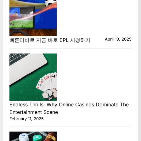
April 10, 2025
빠른티비로 지금 바로 EPL 시청하기
Endless Thrills: Why Online Casinos Dominate The
Entertainment Scene
February 11, 2025