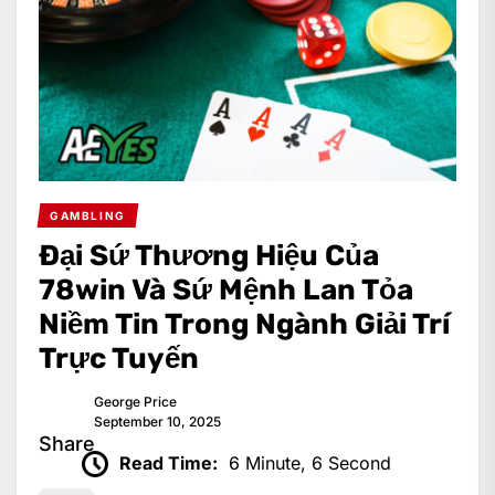
GAMBLING
Đại Sứ Thương Hiệu Của
78win Và Sứ Mệnh Lan Tỏa
Niềm Tin Trong Ngành Giải Trí
Trực Tuyến
George Price
September 10, 2025
Share
Read Time:
6 Minute, 6 Second