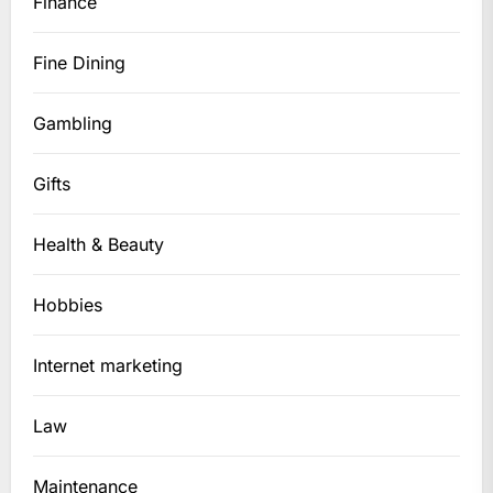
Finance
Fine Dining
Gambling
Gifts
Health & Beauty
Hobbies
Internet marketing
Law
Maintenance