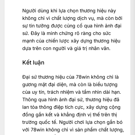
Người dùng khi lựa chọn thương hiệu này
không chỉ vì chất lượng dịch vụ, mà còn bởi
sự tin tưởng được củng cố qua hình ảnh đại
sứ. Đây là minh chứng rõ ràng cho sức
mạnh của chiến lược xây dựng thương hiệu
dựa trên con người và giá trị nhân văn.
Kết luận
Đại sứ thương hiệu của 78win không chỉ là
gương mặt đại diện, mà còn là biểu tượng
của uy tín, trách nhiệm và tầm nhìn dài hạn.
Thông qua hình ảnh đại sứ, thương hiệu đã
lan tỏa thông điệp tích cực, xây dựng cộng
đồng gắn kết và khẳng định vị thế trên thị
trường quốc tế. Người chơi lựa chọn gắn bó
với 78win không chỉ vì sản phẩm chất lượng,