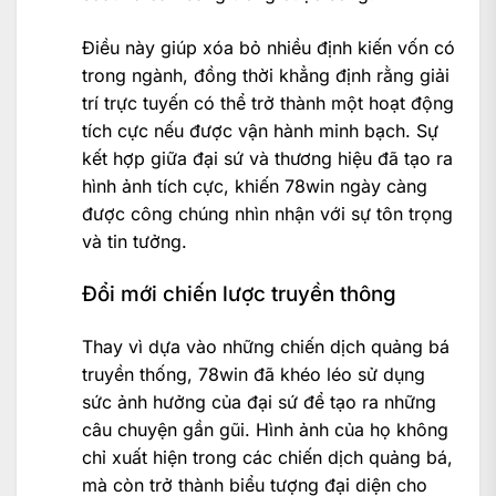
Điều này giúp xóa bỏ nhiều định kiến vốn có
trong ngành, đồng thời khẳng định rằng giải
trí trực tuyến có thể trở thành một hoạt động
tích cực nếu được vận hành minh bạch. Sự
kết hợp giữa đại sứ và thương hiệu đã tạo ra
hình ảnh tích cực, khiến 78win ngày càng
được công chúng nhìn nhận với sự tôn trọng
và tin tưởng.
Đổi mới chiến lược truyền thông
Thay vì dựa vào những chiến dịch quảng bá
truyền thống, 78win đã khéo léo sử dụng
sức ảnh hưởng của đại sứ để tạo ra những
câu chuyện gần gũi. Hình ảnh của họ không
chỉ xuất hiện trong các chiến dịch quảng bá,
mà còn trở thành biểu tượng đại diện cho