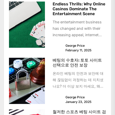
Endless Thrills: Why Online
Casinos Dominate The
Entertainment Scene
The entertainment business
has changed and with their
increasing appeal, internet
casinos are now a preferred
George Price
alternative for both casual...
February 11, 2025
베팅의 수호자: 토토 사이트
선택으로 안전 보장
온라인 베팅의 안전과 보안에 대
해 끊임없이 걱정하는 데 지치셨
나요? 더 이상 보지 마세요, 왜냐
하면 우리는 당신을 위한 궁극적
George Price
인 해결책을 가지고...
January 23, 2025
철저한 스포츠 베팅 사이트 검