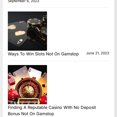
September 6, 2023
June 21, 2023
Ways To Win Slots Not On Gamstop
Finding A Reputable Casino With No Deposit
Bonus Not On Gamstop