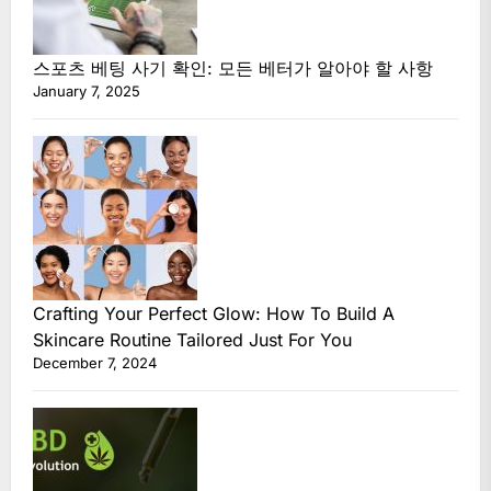
스포츠 베팅 사기 확인: 모든 베터가 알아야 할 사항
January 7, 2025
Crafting Your Perfect Glow: How To Build A
Skincare Routine Tailored Just For You
December 7, 2024