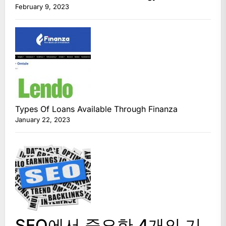
February 9, 2023
Types Of Loans Available Through Finanza
January 22, 2023
SEO에서 중요한 4개의 기