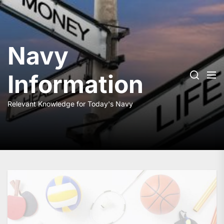
Skip
to
the
content
Navy
Information
Relevant Knowledge for Today's Navy