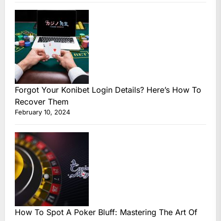
Forgot Your Konibet Login Details? Here’s How To
Recover Them
February 10, 2024
How To Spot A Poker Bluff: Mastering The Art Of