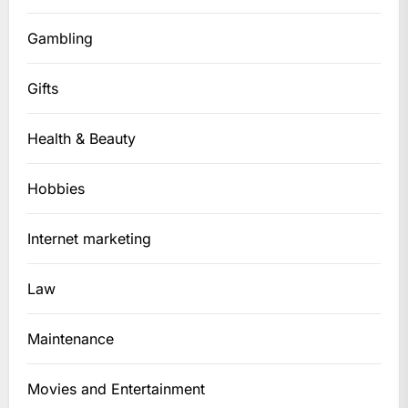
Gambling
Gifts
Health & Beauty
Hobbies
Internet marketing
Law
Maintenance
Movies and Entertainment