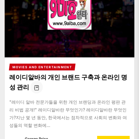
MOVIES AND ENTERTAINMENT
레이디알바의 개인 브랜드 구축과 온라인 명
성 관리
"레이디 알바 전문가들을 위한 개인 브랜딩과 온라인 평판 관
리 비법 공개!" 레이디알바란 무엇인가? 레이디알바란 무엇인
가?지난 몇 년 동안, 한국에서는 점차적으로 사회의 변화와 여
성들의 역할 변화에...
George Price