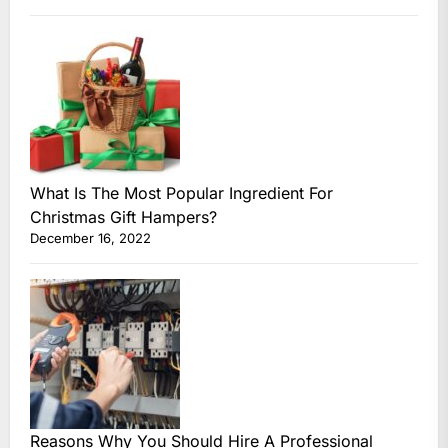
What Is The Most Popular Ingredient For
Christmas Gift Hampers?
December 16, 2022
Reasons Why You Should Hire A Professional