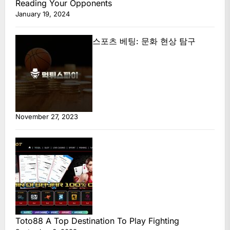
Reading Your Opponents
January 19, 2024
스포츠 베팅: 문화 현상 탐구
November 27, 2023
Toto88 A Top Destination To Play Fighting