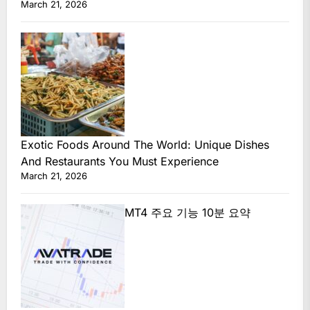
March 21, 2026
Exotic Foods Around The World: Unique Dishes
And Restaurants You Must Experience
March 21, 2026
MT4 주요 기능 10분 요약