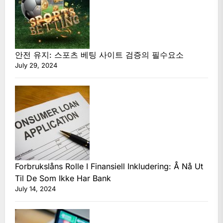
안전 유지: 스포츠 베팅 사이트 검증의 필수요소
July 29, 2024
Forbrukslåns Rolle I Finansiell Inkludering: Å Nå Ut
Til De Som Ikke Har Bank
July 14, 2024