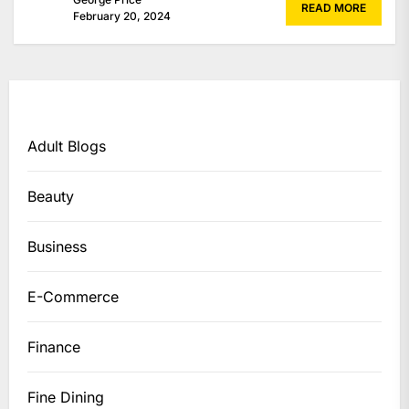
READ MORE
February 20, 2024
Adult Blogs
Beauty
Business
E-Commerce
Finance
Fine Dining