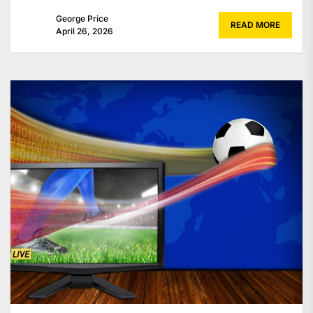
George Price
READ MORE
April 26, 2026