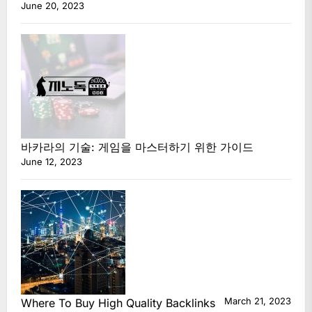
June 20, 2023
바카라의 기술: 게임을 마스터하기 위한 가이드
June 12, 2023
March 21, 2023
Where To Buy High Quality Backlinks