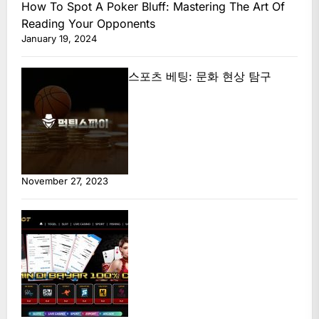
How To Spot A Poker Bluff: Mastering The Art Of
Reading Your Opponents
January 19, 2024
스포츠 베팅: 문화 현상 탐구
November 27, 2023