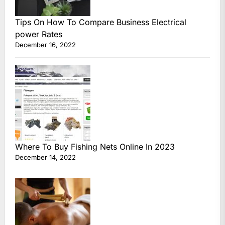
Tips On How To Compare Business Electrical
power Rates
December 16, 2022
Where To Buy Fishing Nets Online In 2023
December 14, 2022