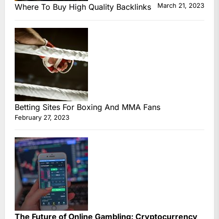
March 21, 2023
Where To Buy High Quality Backlinks
Betting Sites For Boxing And MMA Fans
February 27, 2023
The Future of Online Gambling: Cryptocurrency