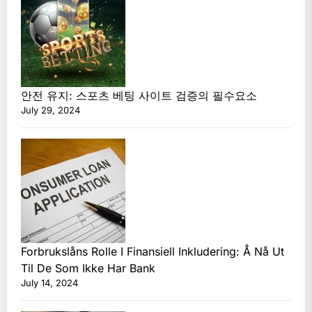
안전 유지: 스포츠 베팅 사이트 검증의 필수요소
July 29, 2024
Forbrukslåns Rolle I Finansiell Inkludering: Å Nå Ut
Til De Som Ikke Har Bank
July 14, 2024