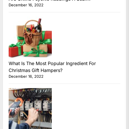
December 16, 2022
What Is The Most Popular Ingredient For
Christmas Gift Hampers?
December 16, 2022