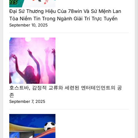
Đại Sứ Thương Hiệu Của 78win Và Sứ Mệnh Lan
Tỏa Niềm Tin Trong Ngành Giải Trí Trực Tuyến
September 10, 2025
호스트바, 감정적 교류와 세련된 엔터테인먼트의 공
존
September 7, 2025