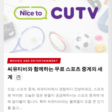
MOVIES AND ENTERTAINMENT
씨유티비와 함께하는 무료 스포츠 중계의 세
계
도입: 스포츠 중계, 씨유티비에서 경험하다 안녕하세요, 스포츠
팬 여러분. 오늘은 많은 분들이 궁금해하시는 스포츠 중계에 대
해 알아볼까 합니다. 특히 씨유티비라는 플랫폼이 요즘 큰 인기
를 끌고...