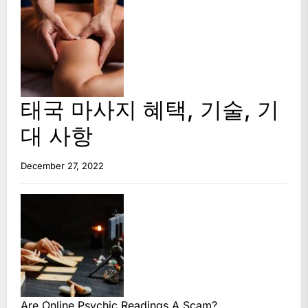
태국 마사지 혜택, 기술, 기
대 사항
December 27, 2022
Are Online Psychic Readings A Scam?