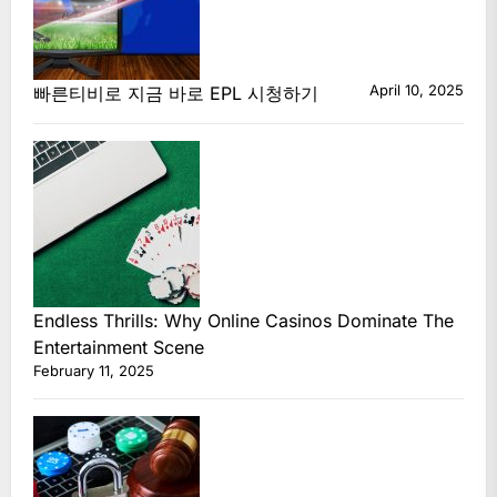
April 10, 2025
빠른티비로 지금 바로 EPL 시청하기
Endless Thrills: Why Online Casinos Dominate The
Entertainment Scene
February 11, 2025