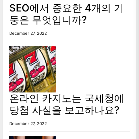
SEO에서 중요한 4개의 기
둥은 무엇입니까?
December 27, 2022
온라인 카지노는 국세청에
당첨 사실을 보고하나요?
December 27, 2022