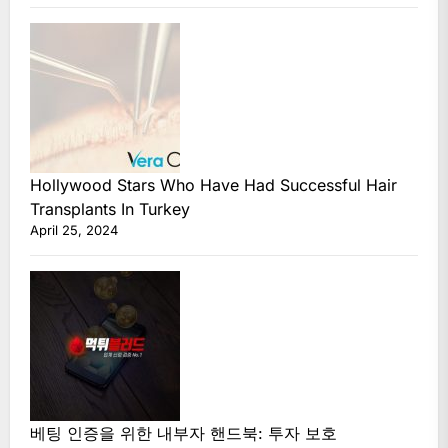
Hollywood Stars Who Have Had Successful Hair
Transplants In Turkey
April 25, 2024
베팅 인증을 위한 내부자 핸드북: 투자 보호