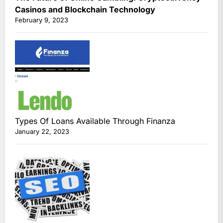
Casinos and Blockchain Technology
February 9, 2023
Types Of Loans Available Through Finanza
January 22, 2023