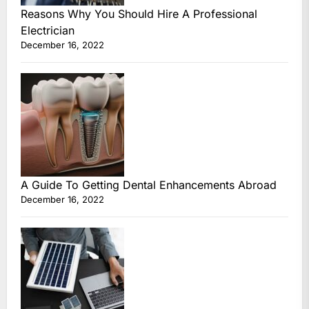
Reasons Why You Should Hire A Professional
Electrician
December 16, 2022
A Guide To Getting Dental Enhancements Abroad
December 16, 2022