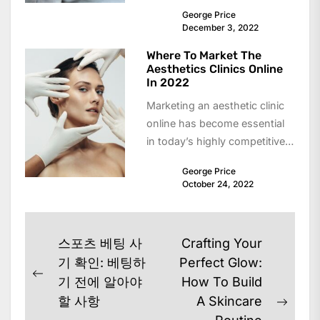
치료사의 손 사이의 마찰을 줄이
George Price
는데 도움을 줄...
December 3, 2022
Where To Market The
Aesthetics Clinics Online
In 2022
Marketing an aesthetic clinic
online has become essential
in today’s highly competitive
beauty and wellness industry.
George Price
With more people searching...
October 24, 2022
Post
스포츠 베팅 사
Crafting Your
navigation
기 확인: 베팅하
Perfect Glow:
Previous
기 전에 알아야
How To Build
post:
할 사항
A Skincare
Next