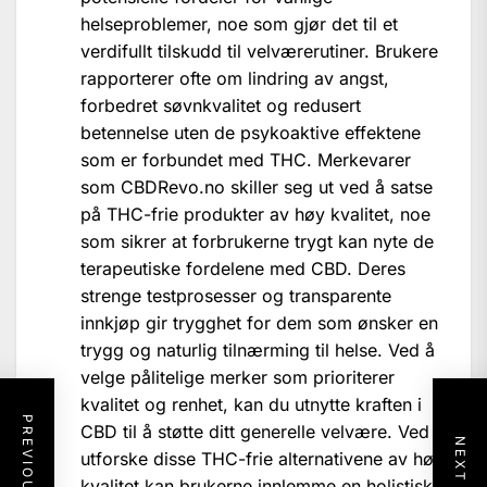
helseproblemer, noe som gjør det til et
verdifullt tilskudd til velværerutiner. Brukere
rapporterer ofte om lindring av angst,
forbedret søvnkvalitet og redusert
betennelse uten de psykoaktive effektene
som er forbundet med THC. Merkevarer
som CBDRevo.no skiller seg ut ved å satse
på THC-frie produkter av høy kvalitet, noe
som sikrer at forbrukerne trygt kan nyte de
terapeutiske fordelene med CBD. Deres
strenge testprosesser og transparente
innkjøp gir trygghet for dem som ønsker en
trygg og naturlig tilnærming til helse. Ved å
velge pålitelige merker som prioriterer
kvalitet og renhet, kan du utnytte kraften i
CBD til å støtte ditt generelle velvære. Ved å
utforske disse THC-frie alternativene av høy
kvalitet kan brukerne innlemme en holistisk