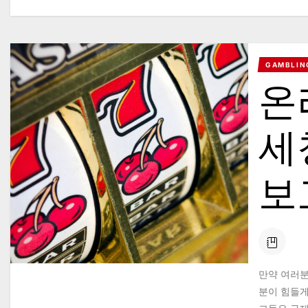
GAMBLIN
온
세
보
만약 여러분
분이 힘들게