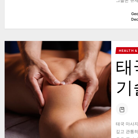
그들은 규제
Geo
Dec
HEALTH &
태
기
태국 마사지
깊고 관통하