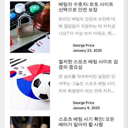
베팅의 수호자: 토토 사이트
선택으로 안전 보장
온라인 베팅의 안전과 보안에 대
해 끊임없이 걱정하는 데 지치셨
나요? 더 이상 보지 마세요, 왜냐
하면 우리는 당신을 위한 궁극적
George Price
인 해결책을 가지고...
January 23, 2025
철저한 스포츠 베팅 사이트 검
증의 중요성
큰 승리를 약속하지만 실망만 안
겨주는 그늘진 스포츠 베팅 사이
트의 희생양이 되는 것에 지치셨
습니까? 철저한 스포츠 베팅 사이
George Price
트 검증의 중요성을 이해하여...
January 9, 2025
스포츠 베팅 사기 확인: 모든
베터가 알아야 할 사항