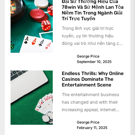
Đại Sứ Thương Hiệu Của
78win Và Sứ Mệnh Lan Tỏa
Niềm Tin Trong Ngành Giải
Trí Trực Tuyến
Trong lĩnh vực giải trí trực
tuyến, uy tín thương hiệu
đóng vai trò như nền tảng cốt
lõi để...
George Price
September 10, 2025
Endless Thrills: Why Online
Casinos Dominate The
Entertainment Scene
The entertainment business
has changed and with their
increasing appeal, internet
casinos are now a preferred
George Price
alternative for both casual...
February 11, 2025