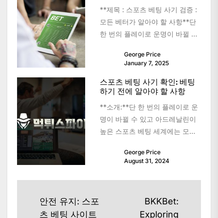
**제목 : 스포츠 베팅 사기 검증 :
모든 베터가 알아야 할 사항**단
한 번의 플레이로 운명이 바뀔 수
있는 신나는...
George Price
January 7, 2025
스포츠 베팅 사기 확인: 베팅
하기 전에 알아야 할 사항
**소개:**단 한 번의 플레이로 운
명이 바뀔 수 있고 아드레날린이
높은 스포츠 베팅 세계에는 모든
베팅자가 탐색해야 하는 어두운
George Price
면이 있습니다....
August 31, 2024
Post
안전 유지: 스포
BKKBet:
navigation
츠 베팅 사이트
Exploring