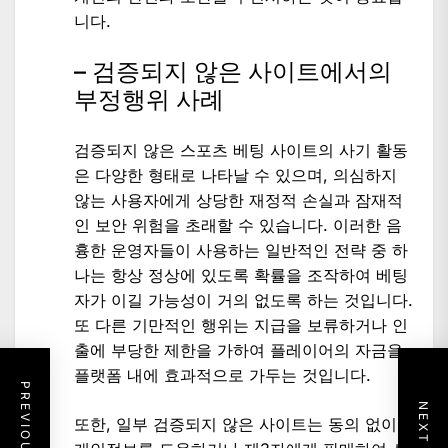
니다.
– 검증되지 않은 사이트에서의
부정행위 사례
검증되지 않은 스포츠 베팅 사이트의 사기 활동
은 다양한 형태로 나타날 수 있으며, 의심하지
않는 사용자에게 상당한 재정적 손실과 잠재적
인 보안 위험을 초래할 수 있습니다. 이러한 음
흉한 운영자들이 사용하는 일반적인 전략 중 하
나는 항상 정상에 있도록 확률을 조작하여 베팅
자가 이길 가능성이 거의 없도록 하는 것입니다.
또 다른 기만적인 행위는 지급을 보류하거나 인
출에 부당한 제한을 가하여 플레이어의 자금을
플랫폼 내에 효과적으로 가두는 것입니다.
또한, 일부 검증되지 않은 사이트는 동의 없이