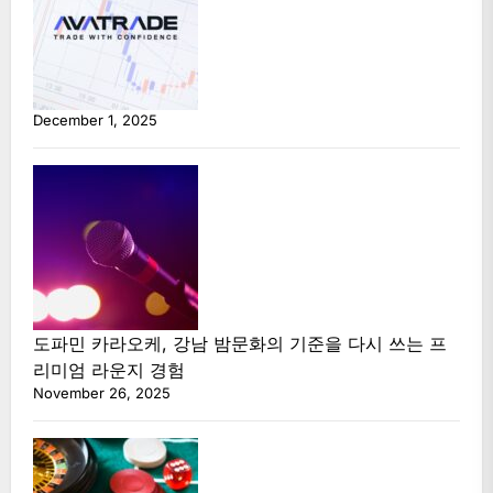
December 1, 2025
도파민 카라오케, 강남 밤문화의 기준을 다시 쓰는 프
리미엄 라운지 경험
November 26, 2025