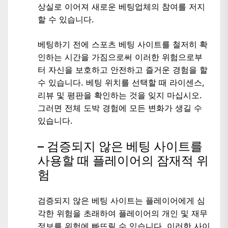
상실로 이어져 새로운 베팅업체의 참여를 저지
할 수 있습니다.
베팅하기 전에 스포츠 베팅 사이트를 철저히 확
인하는 시간을 가짐으로써 이러한 위험으로부
터 자신을 보호하고 안전하고 즐거운 경험을 할
수 있습니다. 베팅 위치를 선택할 때 라이센스,
리뷰 및 평판을 확인하는 것을 잊지 마십시오.
그러면 전체 도박 경험에 모든 변화가 생길 수
있습니다.
– 검증되지 않은 베팅 사이트를
사용할 때 플레이어의 잠재적 위
험
검증되지 않은 베팅 사이트는 플레이어에게 심
각한 위험을 초래하여 플레이어의 개인 및 재무
정보를 위험에 빠뜨릴 수 있습니다. 이러한 사이