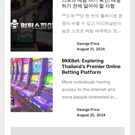
스포츠 베팅 사기 확인: 베팅
하기 전에 알아야 할 사항
**소개:**단 한 번의 플레이로 운
명이 바뀔 수 있고 아드레날린이
높은 스포츠 베팅 세계에는 모든
베팅자가 탐색해야 하는 어두운
George Price
면이 있습니다....
August 31, 2024
BKKBet: Exploring
Thailand’s Premier Online
Betting Platform
More individuals having
access to the internet and
more people interested in
sports and casinos have
George Price
helped Thailand's online
August 20, 2024
betting...