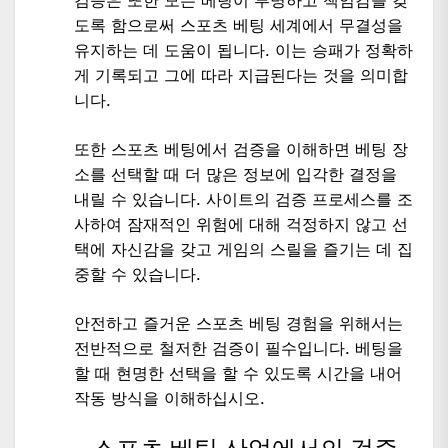
검증은 또한 모든 베팅이 투명하고 책임감을 갖
도록 함으로써 스포츠 베팅 세계에서 무결성을
유지하는 데 도움이 됩니다. 이는 승패가 정확하
게 기록되고 그에 따라 지급된다는 것을 의미합
니다.
또한 스포츠 베팅에서 검증을 이해하면 베팅 장
소를 선택할 때 더 많은 정보에 입각한 결정을
내릴 수 있습니다. 사이트의 검증 프로세스를 조
사하여 잠재적인 위험에 대해 걱정하지 않고 선
택에 자신감을 갖고 게임의 스릴을 즐기는 데 집
중할 수 있습니다.
안전하고 즐거운 스포츠 베팅 경험을 위해서는
전반적으로 철저한 검증이 필수입니다. 베팅을
할 때 현명한 선택을 할 수 있도록 시간을 내어
작동 방식을 이해하십시오.