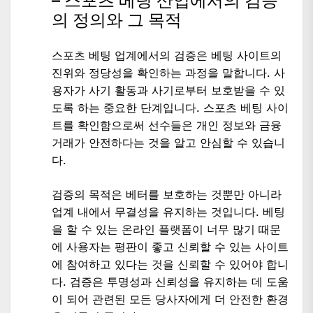
– 스포츠 베팅 산업에서의 검증
의 정의와 그 목적
스포츠 베팅 업계에서의 검증은 베팅 사이트의
진위와 정당성을 확인하는 과정을 말합니다. 사
용자가 사기 활동과 사기로부터 보호받을 수 있
도록 하는 중요한 단계입니다. 스포츠 베팅 사이
트를 확인함으로써 선수들은 개인 정보와 금융
거래가 안전하다는 것을 알고 안심할 수 있습니
다.
검증의 목적은 베터를 보호하는 것뿐만 아니라
업계 내에서 무결성을 유지하는 것입니다. 베팅
을 할 수 있는 온라인 플랫폼이 너무 많기 때문
에 사용자는 평판이 좋고 신뢰할 수 있는 사이트
에 참여하고 있다는 것을 신뢰할 수 있어야 합니
다. 검증은 투명성과 신뢰성을 유지하는 데 도움
이 되어 관련된 모든 당사자에게 더 안전한 환경