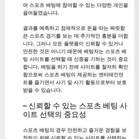
여 스포츠 베팅에 참여할 수 있는 다양한 개인을
끌어들였습니다.
결과를 예측하고 잠재적으로 돈을 따는 짜릿함
은 스포츠 경기를 보는 데 추가적인 흥분을 더합
니다. 그러나 모든 플랫폼이 신뢰할 수 있거나
안전한 것은 아니기 때문에 베팅자는 스포츠 베
팅 사이트를 선택할 때 신중을 기하는 것이 중요
합니다. 베팅을 하기 전에 사이트를 철저히 확인
함으로써 스포츠 베팅이 제공하는 엔터테인먼
트를 즐기면서 사기 및 사기 활동으로부터 보호
받을 수 있습니다.
– 신뢰할 수 있는 스포츠 베팅 사
이트 선택의 중요성
스포츠 베팅의 경우 안전하고 즐거운 경험을 보
장하기 위해 신뢰할 수 있는 사이트를 선택하는