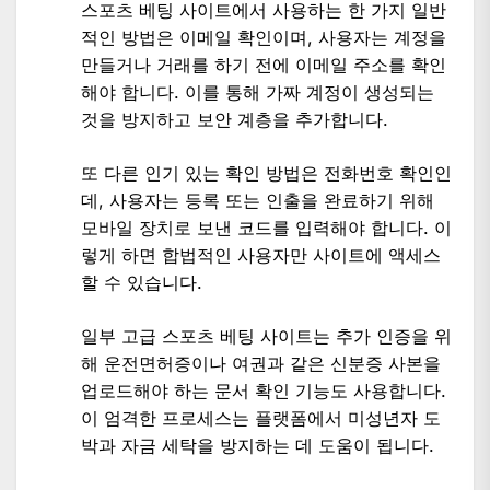
스포츠 베팅 사이트에서 사용하는 한 가지 일반
적인 방법은 이메일 확인이며, 사용자는 계정을
만들거나 거래를 하기 전에 이메일 주소를 확인
해야 합니다. 이를 통해 가짜 계정이 생성되는
것을 방지하고 보안 계층을 추가합니다.
또 다른 인기 있는 확인 방법은 전화번호 확인인
데, 사용자는 등록 또는 인출을 완료하기 위해
모바일 장치로 보낸 코드를 입력해야 합니다. 이
렇게 하면 합법적인 사용자만 사이트에 액세스
할 수 있습니다.
일부 고급 스포츠 베팅 사이트는 추가 인증을 위
해 운전면허증이나 여권과 같은 신분증 사본을
업로드해야 하는 문서 확인 기능도 사용합니다.
이 엄격한 프로세스는 플랫폼에서 미성년자 도
박과 자금 세탁을 방지하는 데 도움이 됩니다.