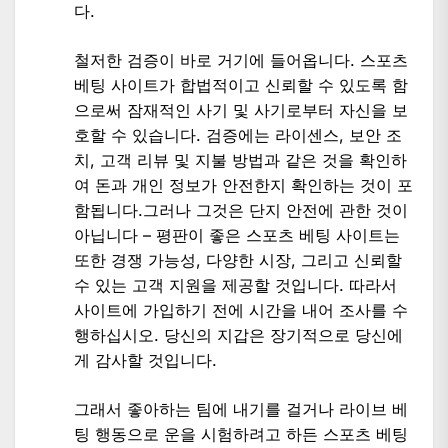
다.
철저한 검증이 바로 거기에 들어옵니다. 스포츠
베팅 사이트가 합법적이고 신뢰할 수 있도록 함
으로써 잠재적인 사기 및 사기로부터 자신을 보
호할 수 있습니다. 검증에는 라이센스, 보안 조
치, 고객 리뷰 및 지불 방법과 같은 것을 확인하
여 돈과 개인 정보가 안전한지 확인하는 것이 포
함됩니다.그러나 그것은 단지 안전에 관한 것이
아닙니다 – 평판이 좋은 스포츠 베팅 사이트는
또한 경쟁 가능성, 다양한 시장, 그리고 신뢰할
수 있는 고객 지원을 제공할 것입니다. 따라서
사이트에 가입하기 전에 시간을 내어 조사를 수
행하십시오. 당신의 지갑은 장기적으로 당신에
게 감사할 것입니다.
그래서 좋아하는 팀에 내기를 걸거나 라이브 베
팅 행동으로 운을 시험하려고 하든 스포츠 베팅