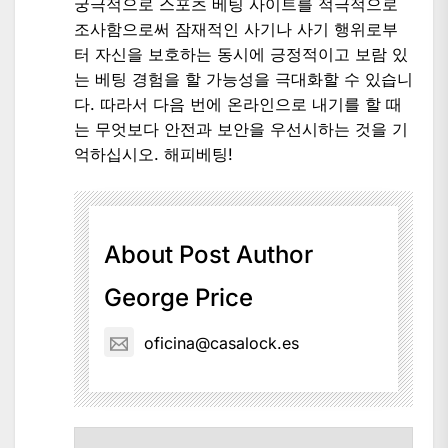
궁극적으로 스포츠 베팅 사이트를 적극적으로
조사함으로써 잠재적인 사기나 사기 행위로부
터 자신을 보호하는 동시에 긍정적이고 보람 있
는 베팅 경험을 할 가능성을 극대화할 수 있습니
다. 따라서 다음 번에 온라인으로 내기를 할 때
는 무엇보다 안전과 보안을 우선시하는 것을 기
억하십시오. 해피베팅!
About Post Author
George Price
oficina@casalock.es