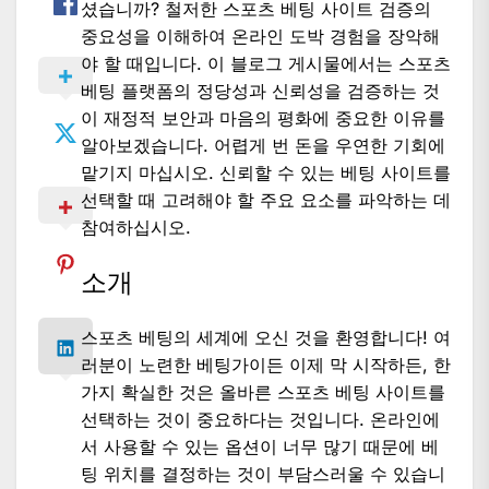
셨습니까? 철저한 스포츠 베팅 사이트 검증의
중요성을 이해하여 온라인 도박 경험을 장악해
야 할 때입니다. 이 블로그 게시물에서는 스포츠
베팅 플랫폼의 정당성과 신뢰성을 검증하는 것
이 재정적 보안과 마음의 평화에 중요한 이유를
알아보겠습니다. 어렵게 번 돈을 우연한 기회에
맡기지 마십시오. 신뢰할 수 있는 베팅 사이트를
선택할 때 고려해야 할 주요 요소를 파악하는 데
참여하십시오.
소개
스포츠 베팅의 세계에 오신 것을 환영합니다! 여
러분이 노련한 베팅가이든 이제 막 시작하든, 한
가지 확실한 것은 올바른 스포츠 베팅 사이트를
선택하는 것이 중요하다는 것입니다. 온라인에
서 사용할 수 있는 옵션이 너무 많기 때문에 베
팅 위치를 결정하는 것이 부담스러울 수 있습니