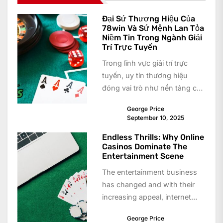
Đại Sứ Thương Hiệu Của
78win Và Sứ Mệnh Lan Tỏa
Niềm Tin Trong Ngành Giải
Trí Trực Tuyến
Trong lĩnh vực giải trí trực
tuyến, uy tín thương hiệu
đóng vai trò như nền tảng cốt
lõi để...
George Price
September 10, 2025
Endless Thrills: Why Online
Casinos Dominate The
Entertainment Scene
The entertainment business
has changed and with their
increasing appeal, internet
casinos are now a preferred
George Price
alternative for both casual...