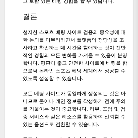
고 보람 있는 베팅 경험을 할 수 있습니다.
결론
철저한 스포츠 베팅 사이트 검증의 중요성에 대
한 논의를 마무리하면서 플랫폼의 정당성을 조
사하고 확인하는 데 시간을 할애하는 것이 전반
적인 경험의 모든 변화를 가져올 수 있음이 분명
합니다. 평판이 좋고 안전한 사이트에 베팅을 함
으로써 온라인 스포츠 베팅 세계에서 성공할 수
있도록 설정할 수 있습니다.
모든 베팅 사이트가 동일하게 생성되는 것은 아
니므로 돈이나 개인 정보를 작성하기 전에 주의
를 기울이는 것이 중요합니다. 리뷰, 포럼 및 검
증 서비스와 같은 리소스를 활용하여 신뢰할 수
있는 옵션으로 전환할 수 있습니다.