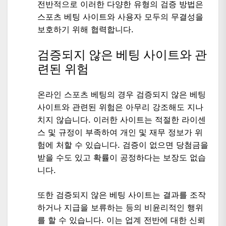
전반적으로 이러한 다양한 유형의 검증 방법은
스포츠 베팅 사이트와 사용자 모두의 무결성을
보호하기 위해 협력합니다.
검증되지 않은 베팅 사이트와 관
련된 위험
온라인 스포츠 베팅의 경우 검증되지 않은 베팅
사이트와 관련된 위험은 아무리 강조해도 지나
치지 않습니다. 이러한 사이트는 적절한 라이센
스 및 규정이 부족하여 개인 및 재무 정보가 위
험에 처할 수 있습니다. 검증이 없으면 당첨금을
받을 수도 있고 확률이 공정하다는 보장도 없습
니다.
또한 검증되지 않은 베팅 사이트는 결과를 조작
하거나 지급을 보류하는 등의 비윤리적인 행위
를 할 수 있습니다. 이는 업계 전반에 대한 신뢰