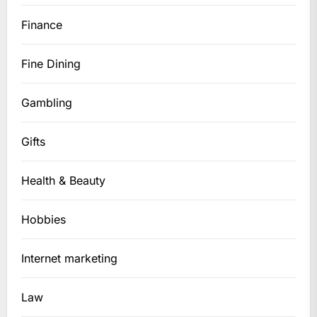
Finance
Fine Dining
Gambling
Gifts
Health & Beauty
Hobbies
Internet marketing
Law