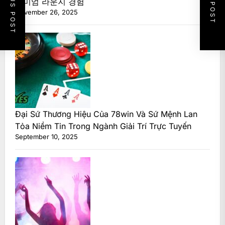
PREVIOUS POST
NEXT POST
리미엄 라운지 경험
November 26, 2025
Đại Sứ Thương Hiệu Của 78win Và Sứ Mệnh Lan
Tỏa Niềm Tin Trong Ngành Giải Trí Trực Tuyến
September 10, 2025