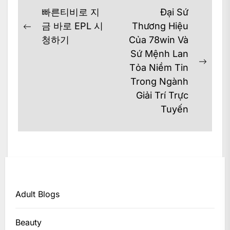
Post
빠른티비로 지
Đại Sứ
navigation
금 바로 EPL 시
Thương Hiệu
Previous
청하기
Của 78win Và
post:
Sứ Mệnh Lan
Next
Tỏa Niềm Tin
post:
Trong Ngành
Giải Trí Trực
Tuyến
Adult Blogs
Beauty