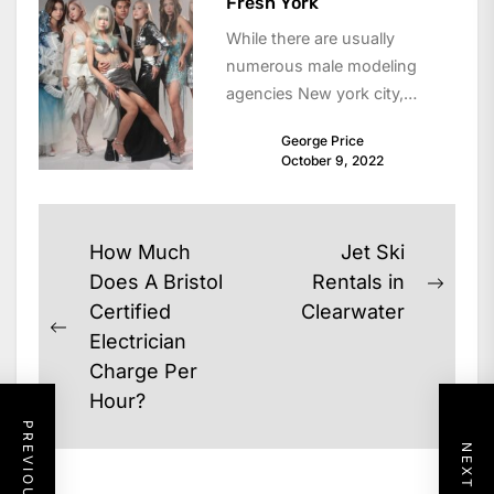
Fresh York
While there are usually
numerous male modeling
agencies New york city,
typically the process is
George Price
certainly not exactly the
October 9, 2022
same....
Post
How Much
Jet Ski
navigation
Does A Bristol
Rentals in
Next
Certified
Clearwater
post:
Previous
Electrician
post:
Charge Per
Hour?