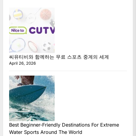
씨유티비와 함께하는 무료 스포츠 중계의 세계
April 26, 2026
Best Beginner-Friendly Destinations For Extreme
Water Sports Around The World