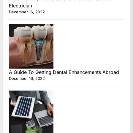
Electrician
December 16, 2022
A Guide To Getting Dental Enhancements Abroad
December 16, 2022