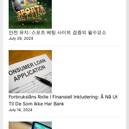
안전 유지: 스포츠 베팅 사이트 검증의 필수요소
July 29, 2024
Forbrukslåns Rolle I Finansiell Inkludering: Å Nå Ut
Til De Som Ikke Har Bank
July 14, 2024