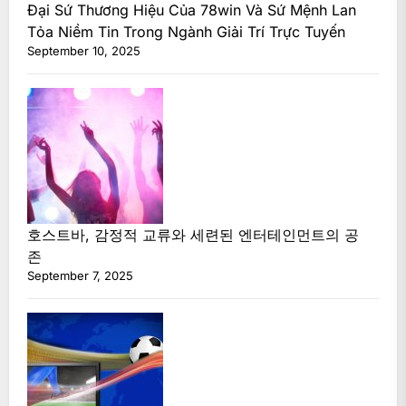
Đại Sứ Thương Hiệu Của 78win Và Sứ Mệnh Lan
Tỏa Niềm Tin Trong Ngành Giải Trí Trực Tuyến
September 10, 2025
호스트바, 감정적 교류와 세련된 엔터테인먼트의 공
존
September 7, 2025