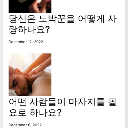
당신은 도박꾼을 어떻게 사
랑하나요?
December 12, 2022
어떤 사람들이 마사지를 필
요로 하나요?
December 6, 2022