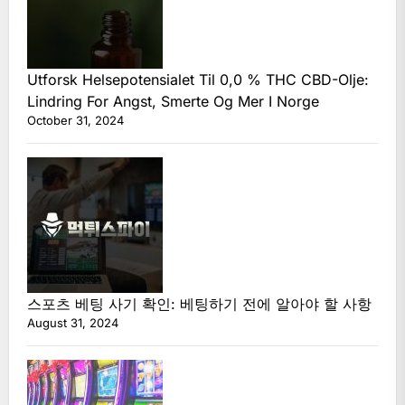
Utforsk Helsepotensialet Til 0,0 % THC CBD-Olje:
Lindring For Angst, Smerte Og Mer I Norge
October 31, 2024
스포츠 베팅 사기 확인: 베팅하기 전에 알아야 할 사항
August 31, 2024