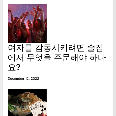
여자를 감동시키려면 술집
에서 무엇을 주문해야 하나
요?
December 12, 2022