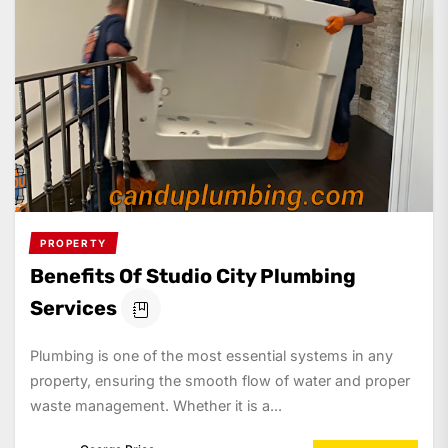
PROPERTY
Benefits Of Studio City Plumbing
Services
Plumbing is one of the most essential systems in any
property, ensuring the smooth flow of water and proper
waste management. Whether it is a...