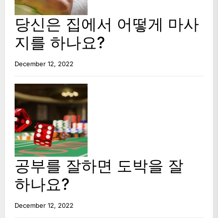
당신은 집에서 어떻게 마사
지를 하나요?
December 12, 2022
공부를 잘하면 도박을 잘
하나요?
December 12, 2022