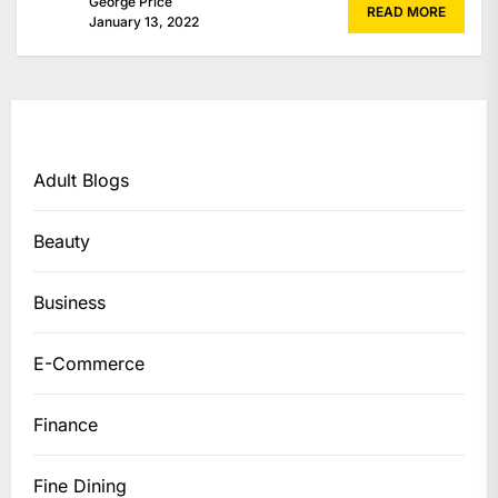
George Price
READ MORE
January 13, 2022
Adult Blogs
Beauty
Business
E-Commerce
Finance
Fine Dining