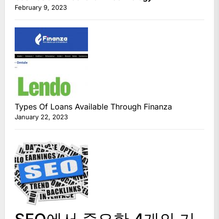
February 9, 2023
Types Of Loans Available Through Finanza
January 22, 2023