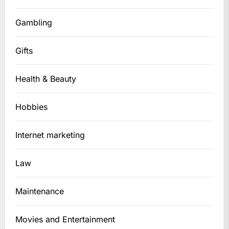
Gambling
Gifts
Health & Beauty
Hobbies
Internet marketing
Law
Maintenance
Movies and Entertainment