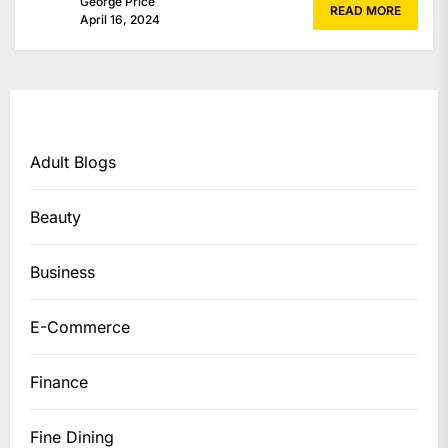
George Price
READ MORE
April 16, 2024
Adult Blogs
Beauty
Business
E-Commerce
Finance
Fine Dining