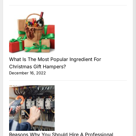
What Is The Most Popular Ingredient For
Christmas Gift Hampers?
December 16, 2022
Reasons Why You Should Hire A Professional