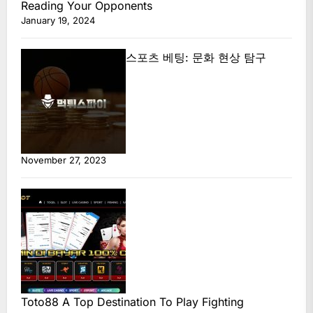
Reading Your Opponents
January 19, 2024
스포츠 베팅: 문화 현상 탐구
November 27, 2023
Toto88 A Top Destination To Play Fighting