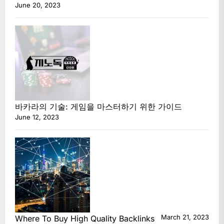
June 20, 2023
바카라의 기술: 게임을 마스터하기 위한 가이드
June 12, 2023
March 21, 2023
Where To Buy High Quality Backlinks