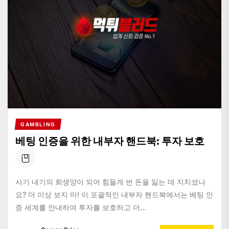
GAMBLING
베팅 인증을 위한 내부자 핸드북: 투자 보호
사기 내기의 희생양이 되어 힘들게 번 돈을 잃는 데 지치셨나
요? 더 이상 보지 마! 이 포괄적인 내부자 핸드북에서는 베팅 인
증 세계를 안내하여 투자를 보호하고 더...