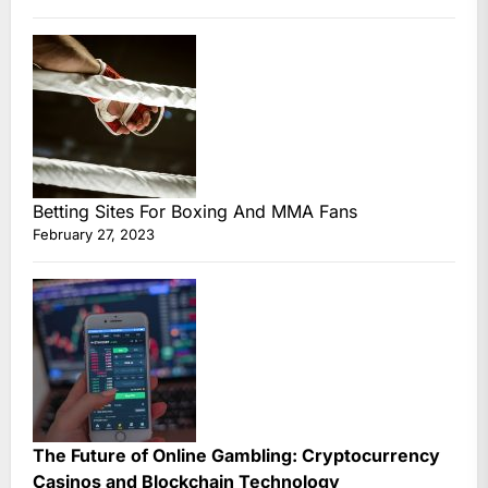
Betting Sites For Boxing And MMA Fans
February 27, 2023
The Future of Online Gambling: Cryptocurrency
Casinos and Blockchain Technology