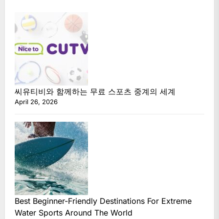
씨유티비와 함께하는 무료 스포츠 중계의 세계
April 26, 2026
Best Beginner-Friendly Destinations For Extreme
Water Sports Around The World