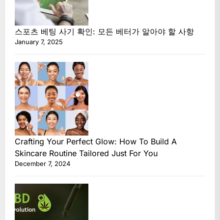
스포츠 베팅 사기 확인: 모든 베터가 알아야 할 사항
January 7, 2025
Crafting Your Perfect Glow: How To Build A
Skincare Routine Tailored Just For You
December 7, 2024