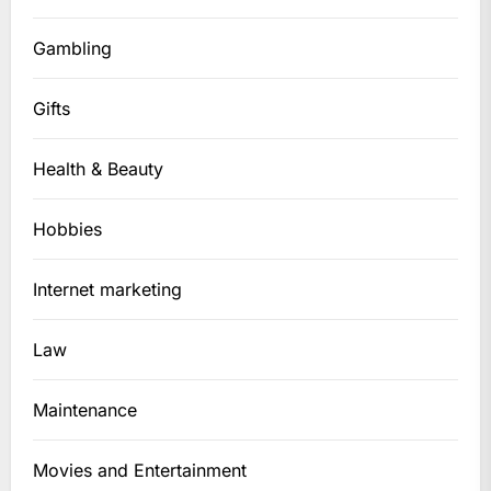
Gambling
Gifts
Health & Beauty
Hobbies
Internet marketing
Law
Maintenance
Movies and Entertainment